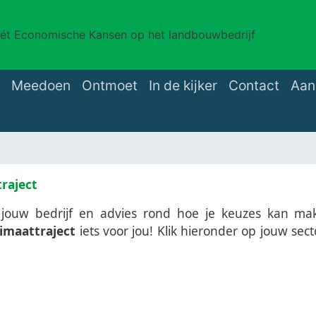
t Economische Kansen op het landbouwbedrijf
Meedoen
Ontmoet
In de kijker
Contact
Aan
raject
an jouw bedrijf en advies rond hoe je keuzes kan ma
limaattraject
iets voor jou!
Klik hieronder op jouw sect