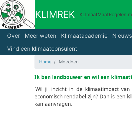
Overslaan
en
KLIMREK
KLImaatMaatRegelen mé
naar
de
Main navigation
inhoud
Over
Meer weten
Klimaatacademie
Nieuws
gaan
Vind een klimaatconsulent
Home
Meedoen
Ik ben landbouwer en wil een klimaatt
Wil jij inzicht in de klimaatimpact v
economisch rendabel zijn? Dan is een
k
kan aanvragen.