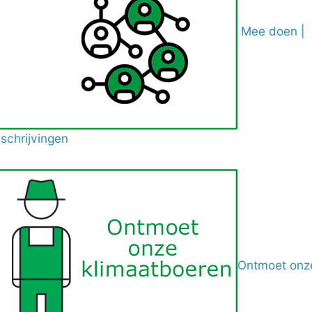
Mee doen |
nschrijvingen
Ontmoet onz