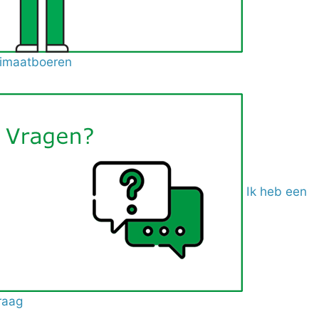
limaatboeren
Ik heb een
raag