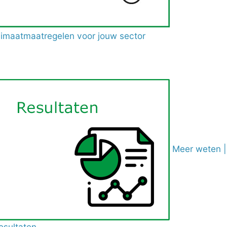
limaatmaatregelen voor jouw sector
Meer weten |
esultaten