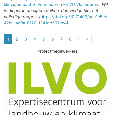
klimaatimpact te verminderen - ILVO Vlaanderen
). Wil
je dieper in de cijfers duiken, dan vind je hier het
volledige rapport (
https://doi.org/10.71493/acc1c5eb-
47ba-4e9a-8120-1241db597dc4
)
Paginering
1
2
3
4
5
6
7
8
›
››
»
Laatste »
Projectmedewerkers